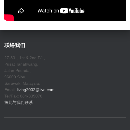
联络我们
27-30，1st & 2nd F/L,
Pusat Tanahwang,
Jalan Pedada,
96000 Sibu,
Sarawak, Malaysia.
Email:
living2002@live.com
Tel/Fax: 084-339070
按此与我们联系