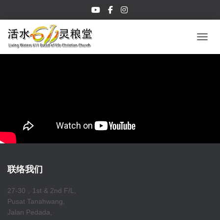
TOGGL
联络我们
27-30，1st & 2nd F/L,
Pusat Tanahwang,
Jalan Pedada,