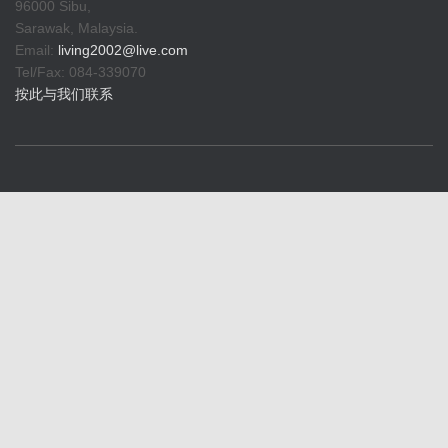
96000 Sibu,
Sarawak, Malaysia.
Email:
living2002@live.com
Tel/Fax: 084-339070
按此与我们联系