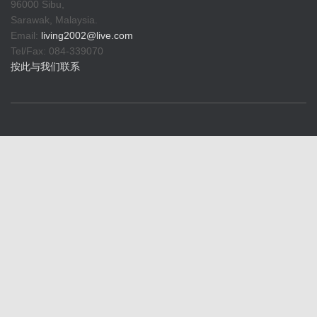
96000 Sibu,
Sarawak, Malaysia.
Email:
living2002@live.com
Tel/Fax: 084-339070
按此与我们联系