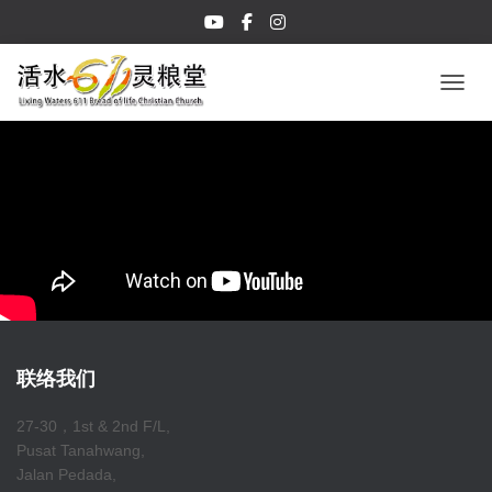
TOGGL
联络我们
27-30，1st & 2nd F/L,
Pusat Tanahwang,
Jalan Pedada,