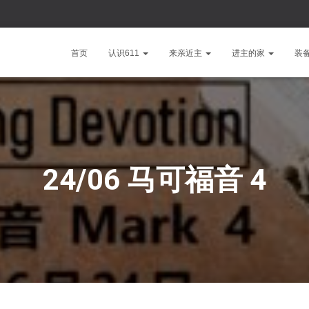
首页
认识611
来亲近主
进主的家
装
24/06 马可福音 4