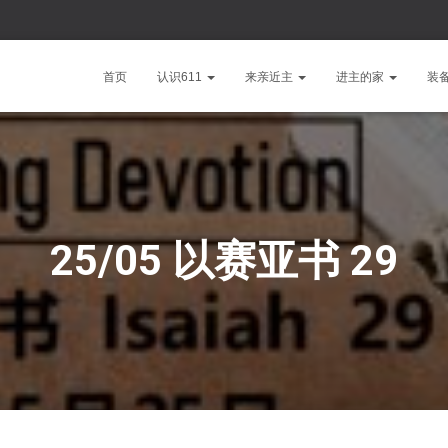
首页
认识611
来亲近主
进主的家
装
25/05 以赛亚书 29