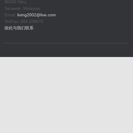
96000 Sibu,
Sarawak, Malaysia.
Email:
living2002@live.com
Tel/Fax: 084-339070
按此与我们联系