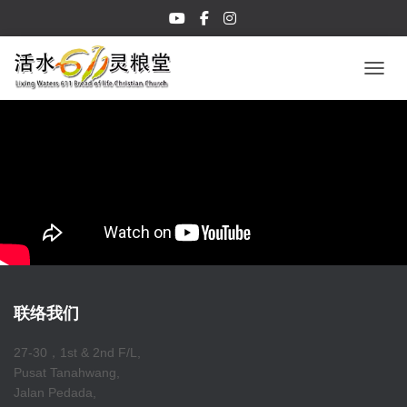
TOGGL
联络我们
27-30，1st & 2nd F/L,
Pusat Tanahwang,
Jalan Pedada,