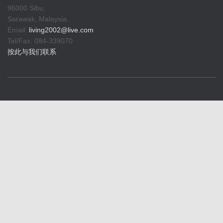
96000 Sibu,
Sarawak, Malaysia.
Email:
living2002@live.com
Tel/Fax: 084-339070
按此与我们联系