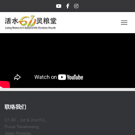
TOGGL
联络我们
27-30，1st & 2nd F/L,
Pusat Tanahwang,
Jalan Pedada,