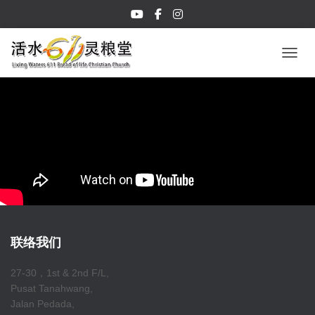
TOGGL
联络我们
27-30，1st & 2nd F/L,
Pusat Tanahwang,
Jalan Pedada,