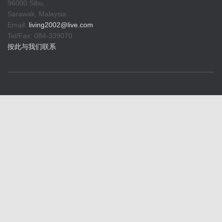
96000 Sibu,
Sarawak, Malaysia.
Email:
living2002@live.com
Tel/Fax: 084-339070
按此与我们联系