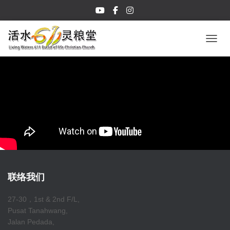
TOGGL
联络我们
27-30，1st & 2nd F/L,
Pusat Tanahwang,
Jalan Pedada,