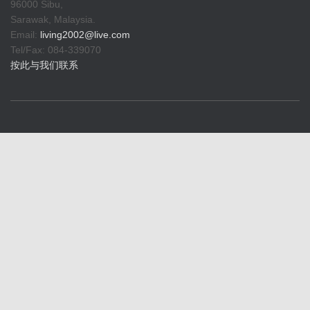
96000 Sibu,
Sarawak, Malaysia.
Email:
living2002@live.com
Tel/Fax: 084-339070
按此与我们联系