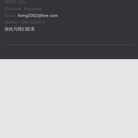
96000 Sibu,
Sarawak, Malaysia.
Email:
living2002@live.com
Tel/Fax: 084-339070
按此与我们联系