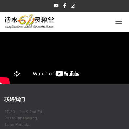
TOGGL
联络我们
27-30，1st & 2nd F/L,
Pusat Tanahwang,
Jalan Pedada,