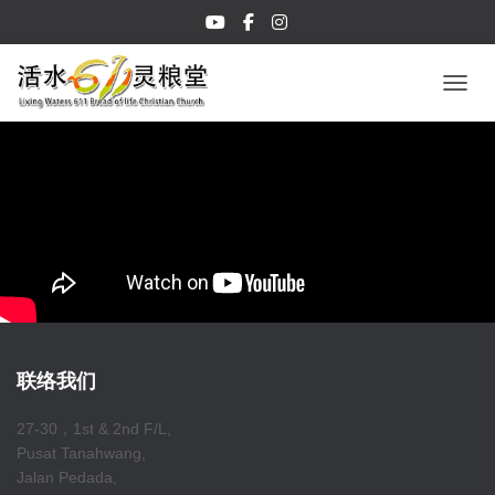
TOGGL
联络我们
27-30，1st & 2nd F/L,
Pusat Tanahwang,
Jalan Pedada,