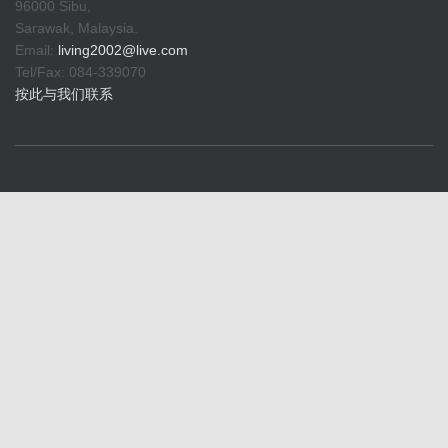
96000 Sibu,
Sarawak, Malaysia.
Email:
living2002@live.com
Tel/Fax: 084-339070
按此与我们联系