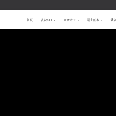
首页
认识611
来亲近主
进主的家
装