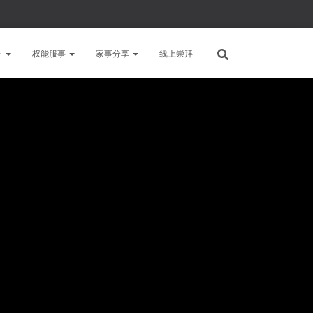
备
权能服事
家事分享
线上崇拜