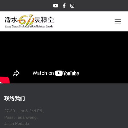
TOGGL
联络我们
27-30，1st & 2nd F/L,
Pusat Tanahwang,
Jalan Pedada,