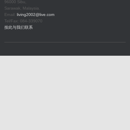
96000 Sibu,
Sarawak, Malaysia.
Email:
living2002@live.com
Tel/Fax: 084-339070
按此与我们联系