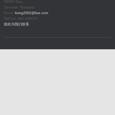
96000 Sibu,
Sarawak, Malaysia.
Email:
living2002@live.com
Tel/Fax: 084-339070
按此与我们联系