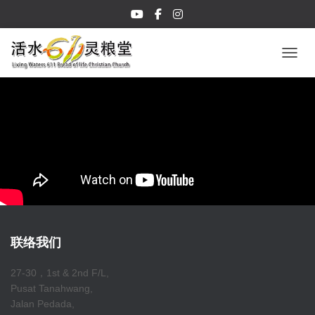
TOGGL
联络我们
27-30，1st & 2nd F/L,
Pusat Tanahwang,
Jalan Pedada,