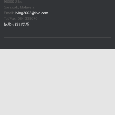
96000 Sibu,
Sarawak, Malaysia.
Email:
living2002@live.com
Tel/Fax: 084-339070
按此与我们联系