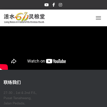
TOGGL
联络我们
27-30，1st & 2nd F/L,
Pusat Tanahwang,
Jalan Pedada,