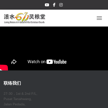
TOGGL
联络我们
27-30，1st & 2nd F/L,
Pusat Tanahwang,
Jalan Pedada,