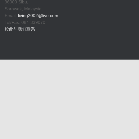
96000 Sibu,
Sarawak, Malaysia.
Email:
living2002@live.com
Tel/Fax: 084-339070
按此与我们联系