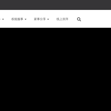
备
权能服事
家事分享
线上崇拜