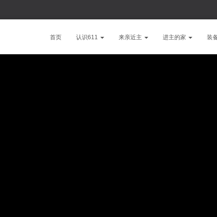
首页
认识611
来亲近主
进主的家
装