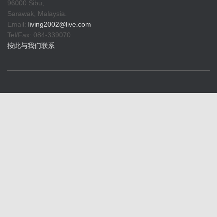
96000 Sibu,
Sarawak, Malaysia.
Email:
living2002@live.com
Tel/Fax: 084-339070
按此与我们联系