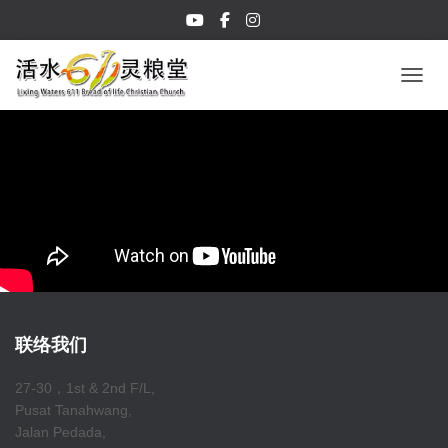
TOGGL
联络我们
27-30，1st & 2nd F/L,
Pusat Tanahwang,
Jalan Pedada,