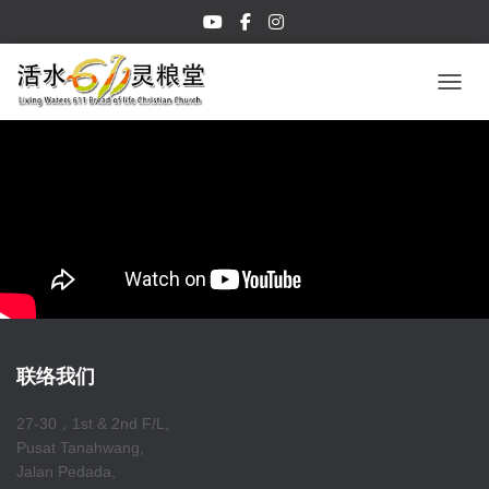
TOGGL
联络我们
27-30，1st & 2nd F/L,
Pusat Tanahwang,
Jalan Pedada,