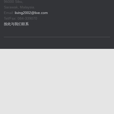
96000 Sibu,
Sarawak, Malaysia.
Email:
living2002@live.com
Tel/Fax: 084-339070
按此与我们联系