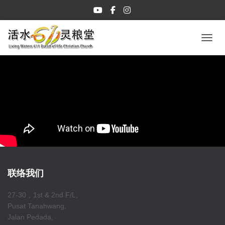
TOGGL
联络我们
27-30，1st & 2nd F/L,
Pusat Tanahwang,
Jalan Pedada,