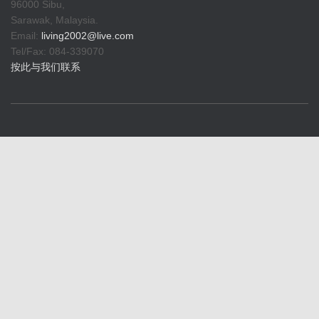
96000 Sibu,
Sarawak, Malaysia.
Email:
living2002@live.com
Tel/Fax: 084-339070
按此与我们联系