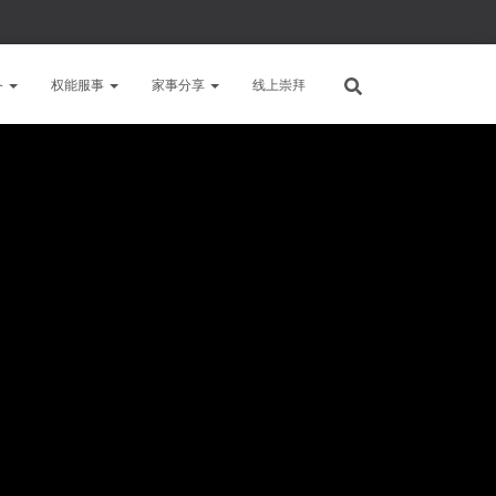
备
权能服事
家事分享
线上崇拜