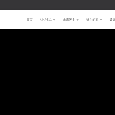
首页
认识611
来亲近主
进主的家
装