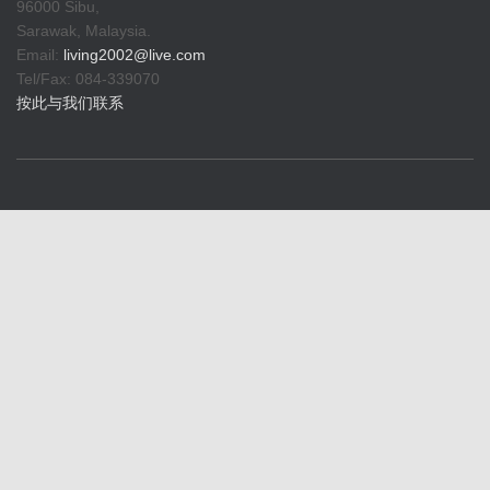
96000 Sibu,
Sarawak, Malaysia.
Email:
living2002@live.com
Tel/Fax: 084-339070
按此与我们联系