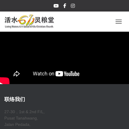
TOGGL
联络我们
27-30，1st & 2nd F/L,
Pusat Tanahwang,
Jalan Pedada,