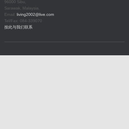
96000 Sibu,
Sarawak, Malaysia.
Email:
living2002@live.com
Tel/Fax: 084-339070
按此与我们联系