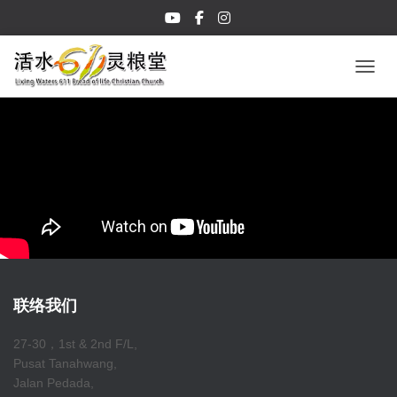
TOGGL
联络我们
27-30，1st & 2nd F/L,
Pusat Tanahwang,
Jalan Pedada,