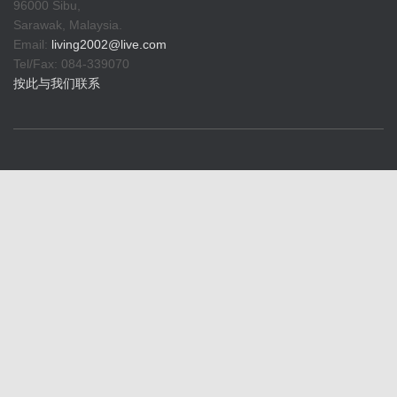
96000 Sibu,
Sarawak, Malaysia.
Email:
living2002@live.com
Tel/Fax: 084-339070
按此与我们联系