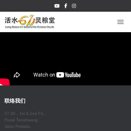
TOGGL
联络我们
27-30，1st & 2nd F/L,
Pusat Tanahwang,
Jalan Pedada,