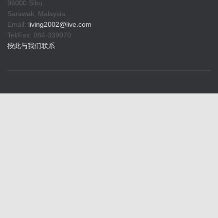
96000 Sibu,
Sarawak, Malaysia.
Email:
living2002@live.com
Tel/Fax: 084-339070
按此与我们联系