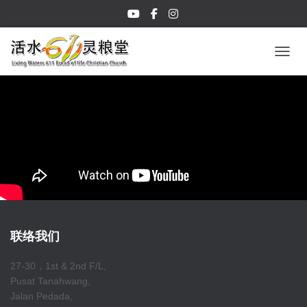
TOGGL
联络我们
27-30，1st & 2nd F/L,
Pusat Tanahwang,
Jalan Pedada,