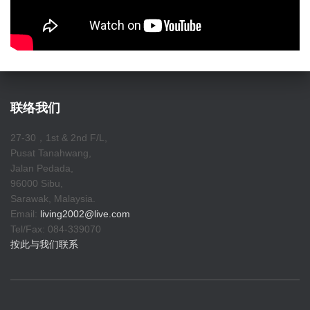
联络我们
27-30，1st & 2nd F/L,
Pusat Tanahwang,
Jalan Pedada,
96000 Sibu,
Sarawak, Malaysia.
Email:
living2002@live.com
Tel/Fax: 084-339070
按此与我们联系