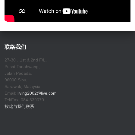
联络我们
27-30，1st & 2nd F/L,
Pusat Tanahwang,
Jalan Pedada,
96000 Sibu,
Sarawak, Malaysia.
Email:
living2002@live.com
Tel/Fax: 084-339070
按此与我们联系