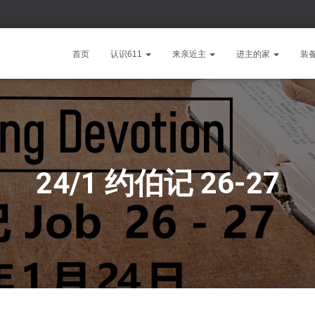
首页
认识611
来亲近主
进主的家
装
24/1 约伯记 26-27