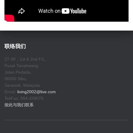
联络我们
27-30，1st & 2nd F/L,
Pusat Tanahwang,
Jalan Pedada,
96000 Sibu,
Sarawak, Malaysia.
Email:
living2002@live.com
Tel/Fax: 084-339070
按此与我们联系