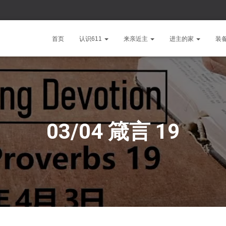
首页
认识611
来亲近主
进主的家
装
03/04 箴言 19