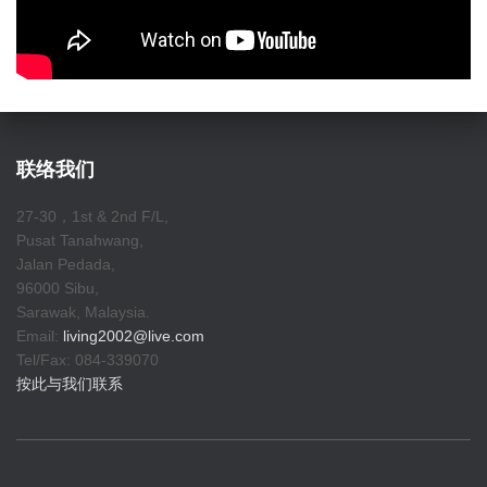
联络我们
27-30，1st & 2nd F/L,
Pusat Tanahwang,
Jalan Pedada,
96000 Sibu,
Sarawak, Malaysia.
Email:
living2002@live.com
Tel/Fax: 084-339070
按此与我们联系