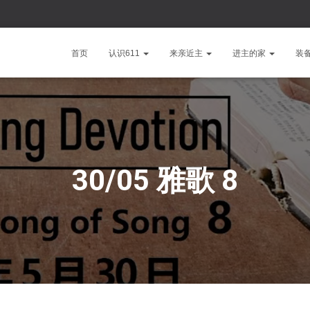
首页
认识611
来亲近主
进主的家
装
30/05 雅歌 8