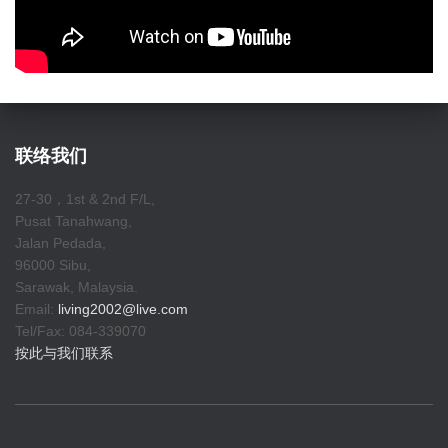
联络我们
27-30，1st & 2nd F/L,
Pusat Tanahwang,
Jalan Pedada,
96000 Sibu,
Sarawak, Malaysia.
Email:
living2002@live.com
Tel/Fax: 084-339070
按此与我们联系