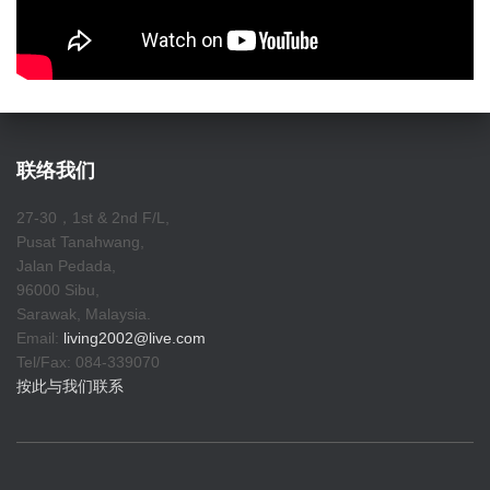
联络我们
27-30，1st & 2nd F/L,
Pusat Tanahwang,
Jalan Pedada,
96000 Sibu,
Sarawak, Malaysia.
Email:
living2002@live.com
Tel/Fax: 084-339070
按此与我们联系