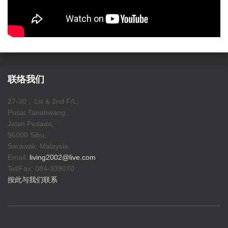
联络我们
27-30，1st & 2nd F/L,
Pusat Tanahwang,
Jalan Pedada,
96000 Sibu,
Sarawak, Malaysia.
Email:
living2002@live.com
Tel/Fax: 084-339070
按此与我们联系