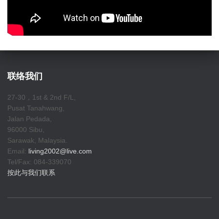
联络我们
27-30，1st & 2nd F/L,
Pusat Tanahwang,
Jalan Pedada,
96000 Sibu,
Sarawak, Malaysia.
Email:
living2002@live.com
Tel/Fax: 084-339070
按此与我们联系