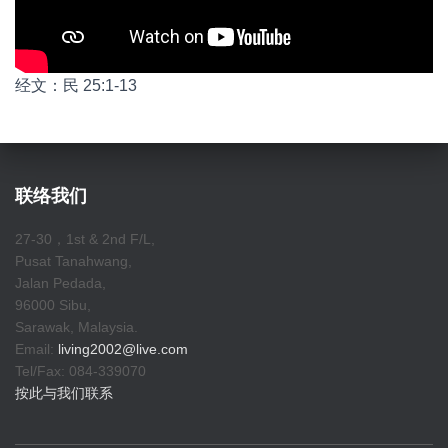
经文：民 25:1-13
联络我们
27-30，1st & 2nd F/L,
Pusat Tanahwang,
Jalan Pedada,
96000 Sibu,
Sarawak, Malaysia.
Email:
living2002@live.com
Tel/Fax: 084-339070
按此与我们联系