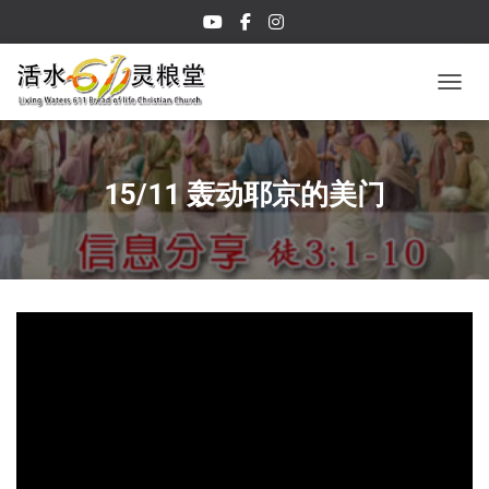
TOGGL
15/11 轰动耶京的美门