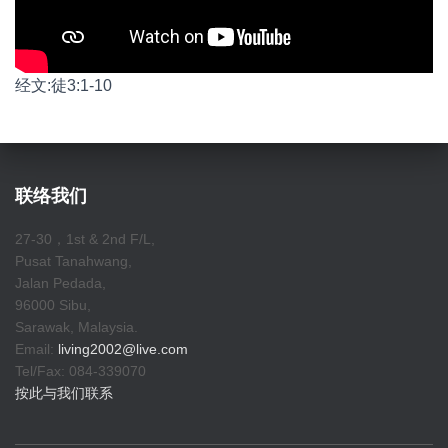
经文:徒3:1-10
联络我们
27-30，1st & 2nd F/L,
Pusat Tanahwang,
Jalan Pedada,
96000 Sibu,
Sarawak, Malaysia.
Email:
living2002@live.com
Tel/Fax: 084-339070
按此与我们联系