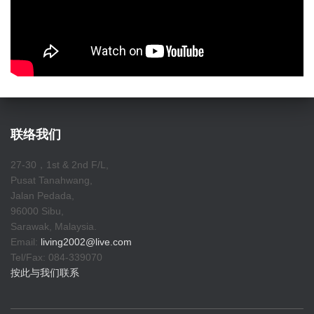
联络我们
27-30，1st & 2nd F/L,
Pusat Tanahwang,
Jalan Pedada,
96000 Sibu,
Sarawak, Malaysia.
Email:
living2002@live.com
Tel/Fax: 084-339070
按此与我们联系