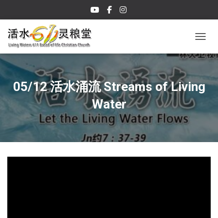
TOGGL
05/12 活水涌流 Streams of Living
Water