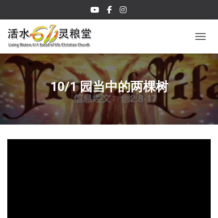
TOGGL
10/1 园当中的两棵树