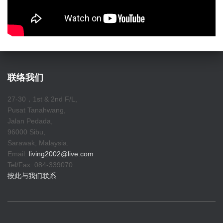
联络我们
27-30，1st & 2nd F/L,
Pusat Tanahwang,
Jalan Pedada,
96000 Sibu,
Sarawak, Malaysia.
Email:
living2002@live.com
Tel/Fax: 084-339070
按此与我们联系