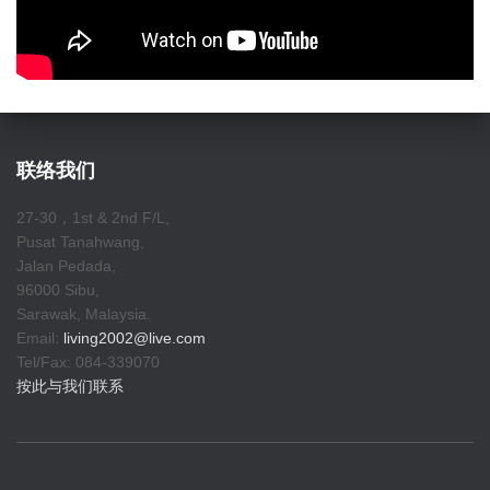
联络我们
27-30，1st & 2nd F/L,
Pusat Tanahwang,
Jalan Pedada,
96000 Sibu,
Sarawak, Malaysia.
Email:
living2002@live.com
Tel/Fax: 084-339070
按此与我们联系