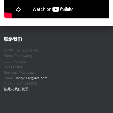
联络我们
27-30，1st & 2nd F/L,
Pusat Tanahwang,
Jalan Pedada,
96000 Sibu,
Sarawak, Malaysia.
Email:
living2002@live.com
Tel/Fax: 084-339070
按此与我们联系