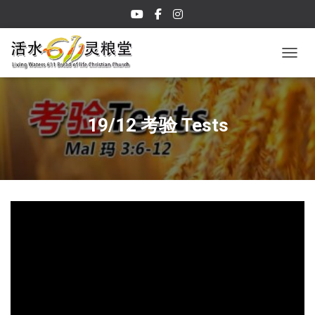
TOGGL
19/12 考验 Tests