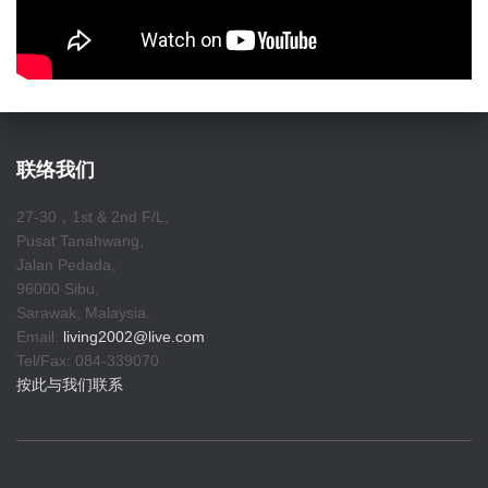
联络我们
27-30，1st & 2nd F/L,
Pusat Tanahwang,
Jalan Pedada,
96000 Sibu,
Sarawak, Malaysia.
Email:
living2002@live.com
Tel/Fax: 084-339070
按此与我们联系