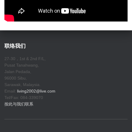
联络我们
27-30，1st & 2nd F/L,
Pusat Tanahwang,
Jalan Pedada,
96000 Sibu,
Sarawak, Malaysia.
Email:
living2002@live.com
Tel/Fax: 084-339070
按此与我们联系