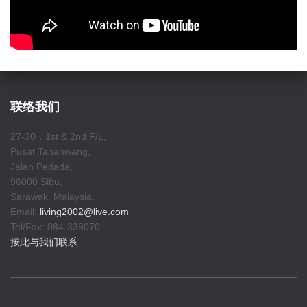
联络我们
27-30，1st & 2nd F/L,
Pusat Tanahwang,
Jalan Pedada,
96000 Sibu,
Sarawak, Malaysia.
Email:
living2002@live.com
Tel/Fax: 084-339070
按此与我们联系