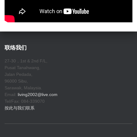
联络我们
27-30，1st & 2nd F/L,
Pusat Tanahwang,
Jalan Pedada,
96000 Sibu,
Sarawak, Malaysia.
Email:
living2002@live.com
Tel/Fax: 084-339070
按此与我们联系