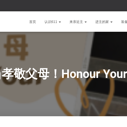
首页
认识611
来亲近主
进主的家
装
当孝敬父母！Honour Your 