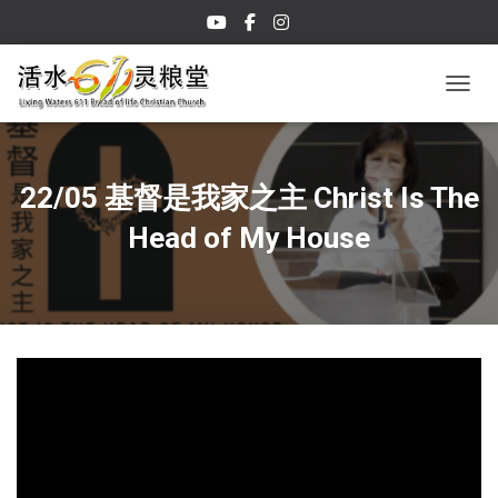
TOGGL
22/05 基督是我家之主 Christ Is The
Head of My House