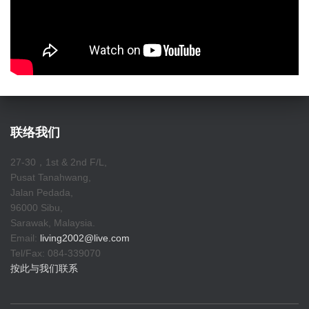
联络我们
27-30，1st & 2nd F/L,
Pusat Tanahwang,
Jalan Pedada,
96000 Sibu,
Sarawak, Malaysia.
Email:
living2002@live.com
Tel/Fax: 084-339070
按此与我们联系