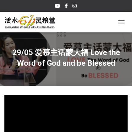
TOGGL
29/05 爱慕主话蒙大福 Love the
Word of God and be Blessed