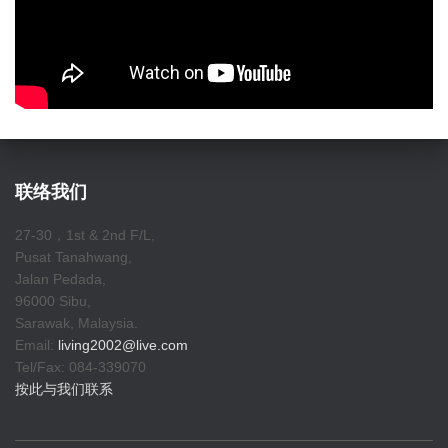
联络我们
27-30，1st & 2nd F/L,
Pusat Tanahwang,
Jalan Pedada,
96000 Sibu,
Sarawak, Malaysia.
Email:
living2002@live.com
Tel/Fax: 084-339070
按此与我们联系