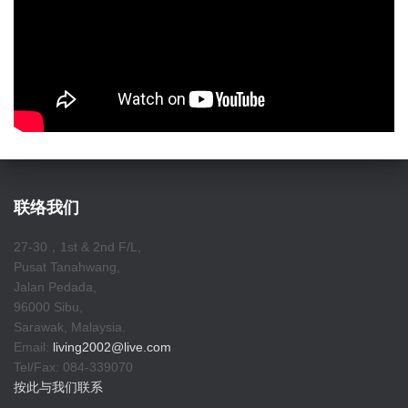
联络我们
27-30，1st & 2nd F/L,
Pusat Tanahwang,
Jalan Pedada,
96000 Sibu,
Sarawak, Malaysia.
Email:
living2002@live.com
Tel/Fax: 084-339070
按此与我们联系